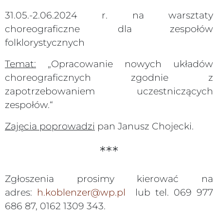
31.05.-2.06.2024 r. na warsztaty
choreograficzne dla zespołów
folklorystycznych
Temat:
„Opracowanie nowych układów
choreograficznych zgodnie z
zapotrzebowaniem uczestniczących
zespołów.“
Zajęcia poprowadzi
pan Janusz Chojecki.
***
Zgłoszenia prosimy kierować na
adres:
h.koblenzer@wp.pl
lub tel. 069 977
686 87, 0162 1309 343.