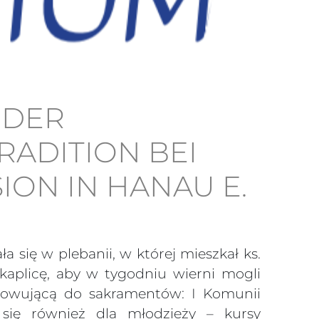
 DER
RADITION BEI
ION IN HANAU E.
 się w plebanii, w której mieszkał ks.
kaplicę, aby w tygodniu wierni mogli
otowującą do sakramentów: I Komunii
 się również dla młodzieży – kursy