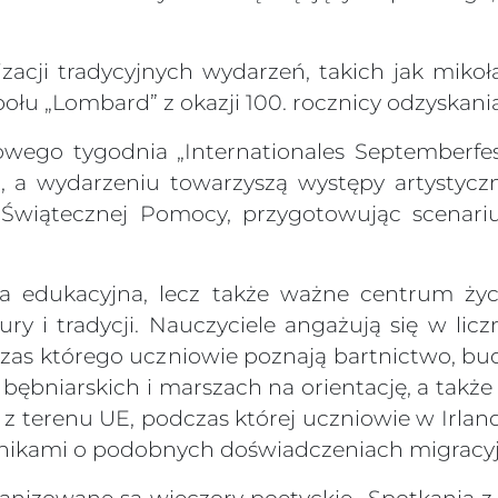
zacji tradycyjnych wydarzeń, takich jak mikoła
łu „Lombard” z okazji 100. rocznicy odzyskania
ego tygodnia „Internationales Septemberfest
ą, a wydarzeniu towarzyszą występy artystyczn
ra Świątecznej Pomocy, przygotowując scenar
cja edukacyjna, lecz także ważne centrum życ
ry i tradycji. Nauczyciele angażują się w licz
czas którego uczniowie poznają bartnictwo, bu
bębniarskich i marszach na orientację, a także 
 terenu UE, podczas której uczniowie w Irlandi
ieśnikami o podobnych doświadczeniach migracy