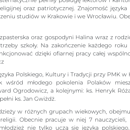
systematycznie pełniły posługę lektorów i kanto
ligijnej oraz patriotycznej. Znajomość języka
niu studiów w Krakowie i we Wrocławiu. Obec
szpasterska oraz gospodyni Halina wraz z rodz
rzeby szkoły. Na zakończenie każdego roku 
cjonować dzięki ofiarnej pracy całej wspólnot
cz
yka Polskiego, Kultury i Tradycji przy PMK w H
zyk wśród młodego pokolenia Polaków miesz
ward Ogrodowicz, a kolejnymi: ks. Henryk Róża
pełni ks. Jan Gwiżdż.
młodzieży w różnych grupach wiekowych, obejmu
az religii. Obecnie pracuje w niej 7 nauczycie
młodzież nie tylko uczą się języka polskiego,