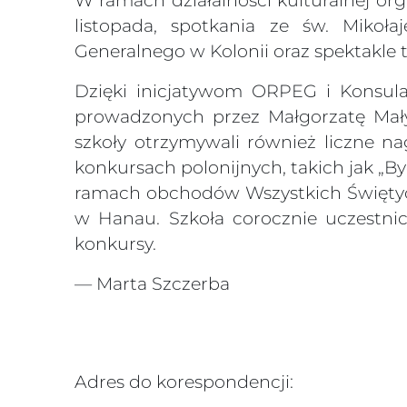
W ramach działalności kulturalnej org
listopada, spotkania ze św. Mikoł
Generalnego w Kolonii oraz spektakle t
Dzięki inicjatywom ORPEG i Konsula
prowadzonych przez Małgorzatę Mały
szkoły otrzymywali również liczne n
konkursach polonijnych, takich jak „B
ramach obchodów Wszystkich Świętyc
w Hanau. Szkoła corocznie uczestnic
konkursy.
— Marta Szczerba
Adres do korespondencji: