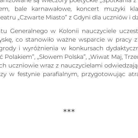
anizowane są wieczory poetyckie „Spotkania z 
ajem, bale karnawałowe, koncert muzyki k
eatru „Czwarte Miasto” z Gdyni dla uczniów i dz
tu Generalnego w Kolonii nauczyciele uczes
skę, co stanowiło ważne wsparcie w pracy z
agrody i wyróżnienia w konkursach dydaktyc
yć Polakiem”, „Słowem Polska”, „Wiwat Maj, Trze
h uczniowie wraz z nauczycielami odwiedza
zy w festynie parafialnym, przygotowując atra
***