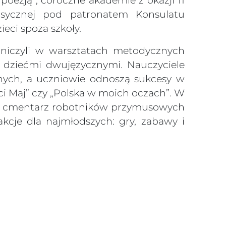
poezją”, coroczne akademie z okazji 11
lasycznej pod patronatem Konsulatu
ieci spoza szkoły.
tniczyli w warsztatach metodycznych
 dziećmi dwujęzycznymi. Nauczyciele
znych, a uczniowie odnoszą sukcesy w
ci Maj” czy „Polska w moich oczach”. W
ją cmentarz robotników przymusowych
kcje dla najmłodszych: gry, zabawy i