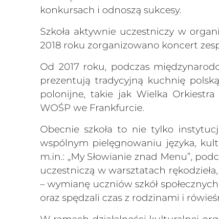
konkursach i odnoszą sukcesy.
Szkoła aktywnie uczestniczy w organi
2018 roku zorganizowano koncert zespo
Od 2017 roku, podczas międzynarodow
prezentują tradycyjną kuchnię polsk
polonijne, takie jak Wielka Orkiest
WOŚP we Frankfurcie.
Obecnie szkoła to nie tylko instytu
wspólnym pielęgnowaniu języka, kultu
m.in.: „My Słowianie znad Menu”, pod
uczestniczą w warsztatach rękodzieła, 
– wymianę uczniów szkół społecznych z
oraz spędzali czas z rodzinami i rów