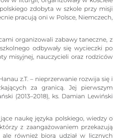
rów w liturgii, organizowały w kościele
 polskiego zdobyta w szkole przy misji
nie pracują oni w Polsce, Niemczech,
icami organizowali zabawy taneczne, z
szkolnego odbywały się wycieczki po
y misyjnej, nauczycieli oraz rodziców
anau z.T. – nieprzerwanie rozwija się i
kających za granicą. Jej pierwszym
ński (2013–2018), ks. Damian Lewiński
jące naukę języka polskiego, wiedzy o
li, którzy z zaangażowaniem przekazują
 ale również biorą udział w licznych