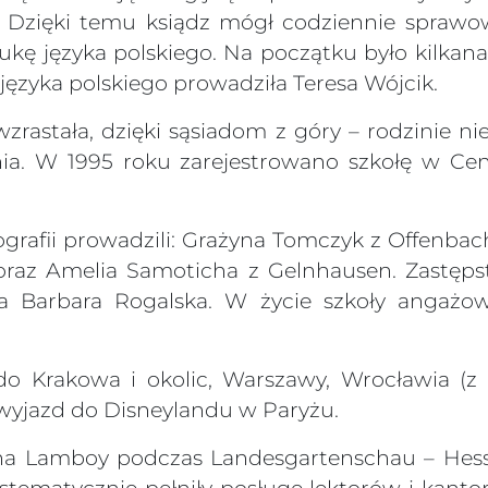
. Dzięki temu ksiądz mógł codziennie sprawo
ukę języka polskiego. Na początku było kilkana
 języka polskiego prowadziła Teresa Wójcik.
zrastała, dzięki sąsiadom z góry – rodzinie ni
a. W 1995 roku zarejestrowano szkołę w Cen
 geografii prowadzili: Grażyna Tomczyk z Offenb
oraz Amelia Samoticha z Gelnhausen. Zastęp
a Barbara Rogalska. W życie szkoły angażow
do Krakowa i okolic, Warszawy, Wrocławia (
wyjazd do Disneylandu w Paryżu.
 na Lamboy podczas Landesgartenschau – Hess