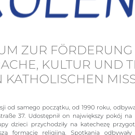
UM ZUR FÖRDERUNG
ACHE, KULTUR UND T
 KATHOLISCHEN MISS
sji od samego początku, od 1990 roku, odbywała
traße 37. Udostępnił on największy pokój na 
py dzieci przychodziły na katechezę przyg
szą formację religijną. Spotkania odbywały