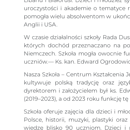
Libanu i Białorusi. Dzieci i młodzież 
uroczystości i akademie o tematyce re
pomogła wielu absolwentom w ukończe
Anglii i USA.
W czasie działalności szkoły Rada Du
których dochód przeznaczano na pot
Niemczech. Szkoła mogła owocnie funk
uczniów.— Ks. kan. Edward Ogrodowi
Nasza Szkoła – Centrum Kształcenia Jęz
kultywuje polską tradycję oraz ję
dyrektorem i założycielem był ks. Ed
(2019–2023), a od 2023 roku funkcję tę 
Szkoła oferuje zajęcia dla dzieci i 
Polsce, historii, muzyki, plastyki or
wiedzę blisko 90 uczniom. Dzieci i 